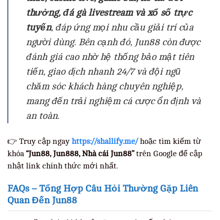
thưởng, đá gà livestream và xổ số trực
tuyến
, đáp ứng mọi nhu cầu giải trí của
người dùng. Bên cạnh đó, Jun88 còn được
đánh giá cao nhờ hệ thống bảo mật tiên
tiến, giao dịch nhanh 24/7 và đội ngũ
chăm sóc khách hàng chuyên nghiệp,
mang đến trải nghiệm cá cược ổn định và
an toàn.
👉 Truy cập ngay
https://shallify.me/
hoặc tìm kiếm từ
khóa
“Jun88, Jun888, Nhà cái Jun88”
trên Google để cập
nhật link chính thức mới nhất.
FAQs – Tổng Hợp Câu Hỏi Thường Gặp Liên
Quan Đến Jun88