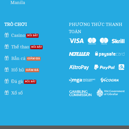
Manila
TRÒ CHƠI
PHƯƠNG THỨC THANH
TOÁN
Casino
Thể thao
Bắn cá
Hổ hũ
Đá gà
Xổ số