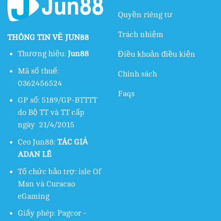
Quyền riêng tư
Trách nhiệm
THÔNG TIN VỀ JUN88
Thương hiệu:
Jun88
Điều khoản điều kiện
Mã số thuế:
Chính sách
0362456524
Faqs
GP số: 5189/GP-BTTTT
do Bộ TT và TT cấp
ngày 21/4/2015
Ceo Jun88:
TÁC GIẢ
ADAN LÊ
Tổ chức bảo trợ: isle Of
Man và Curacao
eGaming
Giấy phép: Pagcor -