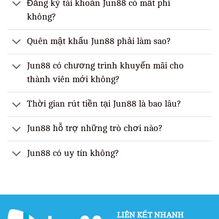
Đăng ký tài khoản Jun88 có mất phí
không?
Quên mật khẩu Jun88 phải làm sao?
Jun88 có chương trình khuyến mãi cho
thành viên mới không?
Thời gian rút tiền tại Jun88 là bao lâu?
Jun88 hỗ trợ những trò chơi nào?
Jun88 có uy tín không?
LIÊN KẾT NHANH