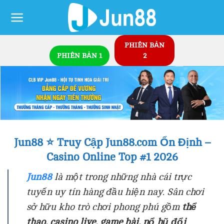
Bỏ
qua
nội
dung
PHIÊN BẢN
PHIÊN BẢN 1
2
Jun88 ⭐️ Truy Cập Jun88.com Ổn Định –
Casino Online Top #1 2026
Jun88
là một trong những nhà cái trực
tuyến uy tín hàng đầu hiện nay. Sân chơi
sở hữu kho trò chơi phong phú gồm
thể
thao, casino live, game bài, nổ hũ đổi