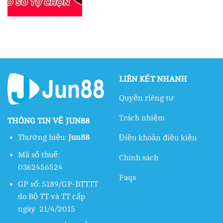
LIÊN KẾT NHANH
Quyền riêng tư
Trách nhiệm
THÔNG TIN VỀ JUN88
Thương hiệu:
Jun88
Điều khoản điều kiện
Mã số thuế:
Chính sách
0362456524
Faqs
GP số: 5189/GP-BTTTT
do Bộ TT và TT cấp
ngày 21/4/2015