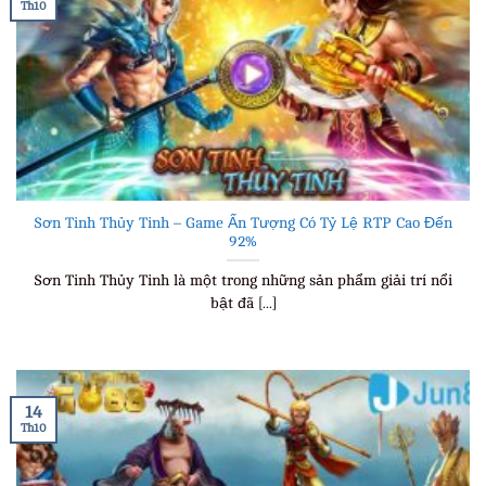
Th10
Sơn Tinh Thủy Tinh – Game Ấn Tượng Có Tỷ Lệ RTP Cao Đến
92%
Sơn Tinh Thủy Tinh là một trong những sản phẩm giải trí nổi
bật đã [...]
14
Th10