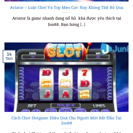
Aviator – Luật Chơi Và Top Mẹo Cực Hay Không Thể Bỏ Qua
Aviator là game nhanh dang nổ hũ khá được yêu thích tại
Jun88. Bạn hứng [...]
14
Th10
Cách Chơi Slotgame Hiệu Quả Cho Người Mới Bắt Đầu Tại
Jun88