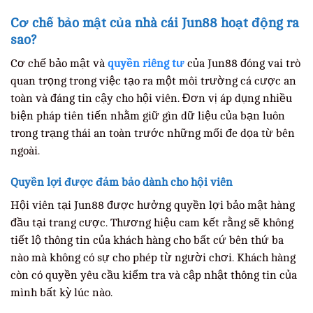
Cơ chế bảo mật của nhà cái Jun88 hoạt động ra
sao?
Cơ chế bảo mật và
quyền riêng tư
của Jun88 đóng vai trò
quan trọng trong việc tạo ra một môi trường cá cược an
toàn và đáng tin cậy cho hội viên. Đơn vị áp dụng nhiều
biện pháp tiên tiến nhằm giữ gìn dữ liệu của bạn luôn
trong trạng thái an toàn trước những mối đe dọa từ bên
ngoài.
Quyền lợi được đảm bảo dành cho hội viên
Hội viên tại Jun88 được hưởng quyền lợi bảo mật hàng
đầu tại trang cược. Thương hiệu cam kết rằng sẽ không
tiết lộ thông tin của khách hàng cho bất cứ bên thứ ba
nào mà không có sự cho phép từ người chơi. Khách hàng
còn có quyền yêu cầu kiểm tra và cập nhật thông tin của
mình bất kỳ lúc nào.