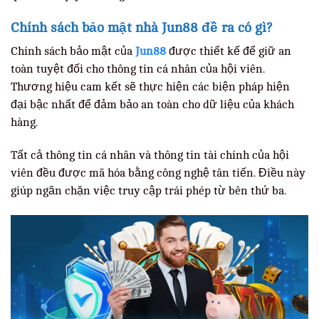
Chính sách bảo mật nhà Jun88 đề ra có gì?
Chính sách bảo mật của
Jun88
được thiết kế để giữ an
toàn tuyệt đối cho thông tin cá nhân của hội viên.
Thương hiệu cam kết sẽ thực hiện các biện pháp hiện
đại bậc nhất để đảm bảo an toàn cho dữ liệu của khách
hàng.
Tất cả thông tin cá nhân và thông tin tài chính của hội
viên đều được mã hóa bằng công nghệ tân tiến. Điều này
giúp ngăn chặn việc truy cập trái phép từ bên thứ ba.