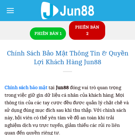
Bỏ
qua
nội
dung
PHIÊN BẢN
PHIÊN BẢN 1
2
Chính Sách Bảo Mật Thông Tin & Quyền
Lợi Khách Hàng Jun88
Chính sách bảo mật
tại
Jun88
đóng vai trò quan trọng
trong việc giữ gìn dữ liệu cá nhân của khách hàng. Mọi
thông tin của các tay cược đều được quản lý chặt chẽ và
sử dụng đúng mục đích sau khi thu thập. Với chính sách
này, hội viên có thể yên tâm về độ an toàn khi trải
nghiệm dịch vụ trực tuyến, giảm thiểu các rủi ro liên
quan đến quyền riêng tư.