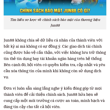
Tìm hiểu sơ lược về chính sách bảo mật của thương hiệu
Jun88
Jun88 không chia sẻ dữ liệu cá nhân của thành viên với
bất kỳ ai mà không có sự đồng ý. Các giao dịch tài chính
cũng được bảo vệ cẩn thận, với việc không lưu trữ thông
tin thẻ tín dụng hay tài khoản ngân hàng trên hệ thống.
Bên cạnh đó, hội viên có quyền kiểm tra, cập nhật và yêu
cầu xóa thông tin của mình khi không còn sử dụng dịch
vụ.
Đơn vị luôn sẵn sàng lắng nghe ý kiến đóng góp từ mọi
thành viên để cải thiện chính sách. Jun88 hứa hẹn sẽ
cung cấp một môi trường cá cược an toàn, minh bạch và
đáng tin cậy cho tất cả hội viên.