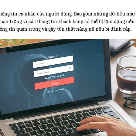
thông tin cá nhân của người dùng. Bao gồm những dữ liệu như 
 quan trọng vì các thông tin khách hàng có thể bị lạm dụng nế
ông tin quan trọng và gây tổn thất nặng nề nếu bị đánh cắp.