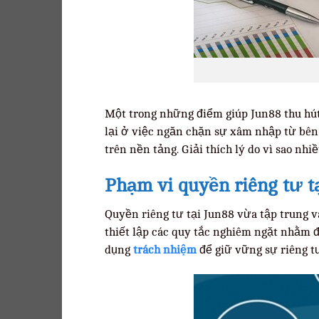
Một trong những điểm giúp Jun88 thu hú
lại ở việc ngăn chặn sự xâm nhập từ bên 
trên nền tảng. Giải thích lý do vì sao nh
Phạm vi quyền riêng tư t
Quyền riêng tư tại Jun88 vừa tập trung v
thiết lập các quy tắc nghiêm ngặt nhằm 
dụng
trách nhiệm
để giữ vững sự riêng t