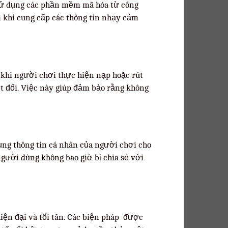
 sử dụng các phần mềm mã hóa từ công
 khi cung cấp các thông tin nhạy cảm
 khi người chơi thực hiện nạp hoặc rút
yệt đối. Việc này giúp đảm bảo rằng không
ụng thông tin cá nhân của người chơi cho
người dùng không bao giờ bị chia sẻ với
ện đại và tối tân. Các biện pháp được