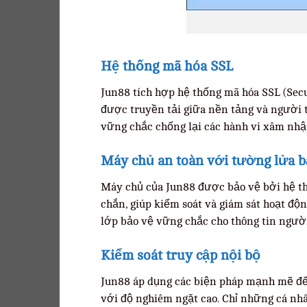
Hệ thống mã hóa SSL
Jun88 tích hợp hệ thống mã hóa SSL (Sec
được truyền tải giữa nền tảng và người t
vững chắc chống lại các hành vi xâm nhập 
Máy chủ an toàn với tường lửa b
Máy chủ của Jun88 được bảo vệ bởi hệ th
chắn, giúp kiểm soát và giám sát hoạt độ
lớp bảo vệ vững chắc cho thông tin người
Kiểm soát truy cập nội bộ
Jun88 áp dụng các biện pháp mạnh mẽ để 
với độ nghiêm ngặt cao. Chỉ những cá nh