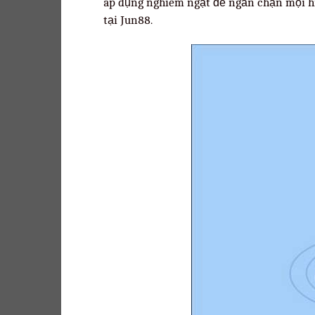
áp dụng nghiêm ngặt để ngăn chặn mọi hì
tại Jun88.