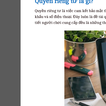
Quyền riêng tư là gì?
Quyền riêng tư là việc cam kết bảo mật 
khẩu và số điện thoại. Đây luôn là đề tài
tiết người chơi cung cấp đều là những th