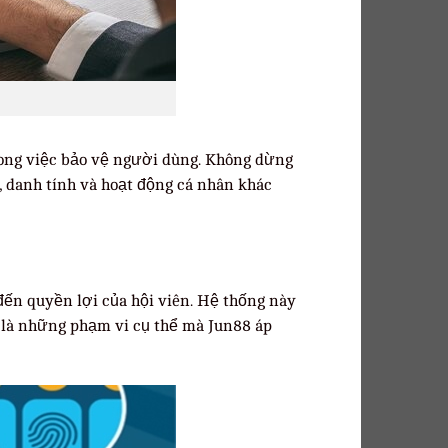
ong việc bảo vệ người dùng. Không dừng
, danh tính và hoạt động cá nhân khác
 đến quyền lợi của hội viên. Hệ thống này
 là những phạm vi cụ thể mà Jun88 áp