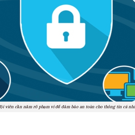
ội viên cần năm rõ phạm vi để đảm bảo an toàn cho thông tin cá nh