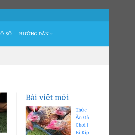
Ổ SỐ
HƯỚNG DẪN
Bài viết mới
Thức
Ăn Gà
Chọi |
Bí Kíp