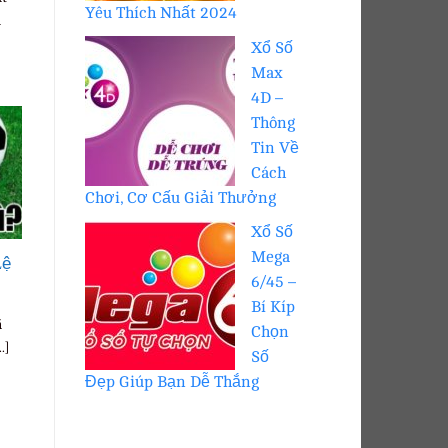
Yêu Thích Nhất 2024
i
Xổ Số
Max
4D –
Thông
Tin Về
Cách
Chơi, Cơ Cấu Giải Thưởng
Xổ Số
Mega
Lệ
6/45 –
Bí Kíp
ã
Chọn
.]
Số
Đẹp Giúp Bạn Dễ Thắng