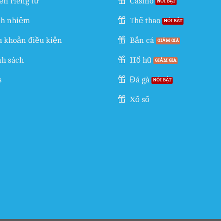
ền riêng tư
Casino
ch nhiệm
Thể thao
u khoản điều kiện
Bắn cá
nh sách
Hổ hũ
s
Đá gà
Xổ số