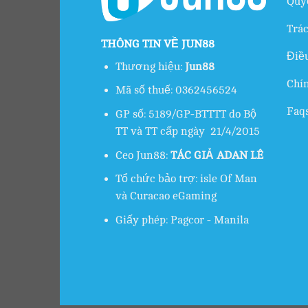
Quy
Trá
THÔNG TIN VỀ JUN88
Điề
Thương hiệu:
Jun88
Chí
Mã số thuế: 0362456524
Faq
GP số: 5189/GP-BTTTT do Bộ
TT và TT cấp ngày 21/4/2015
Ceo Jun88:
TÁC GIẢ ADAN LÊ
Tổ chức bảo trợ: isle Of Man
và Curacao eGaming
Giấy phép: Pagcor - Manila