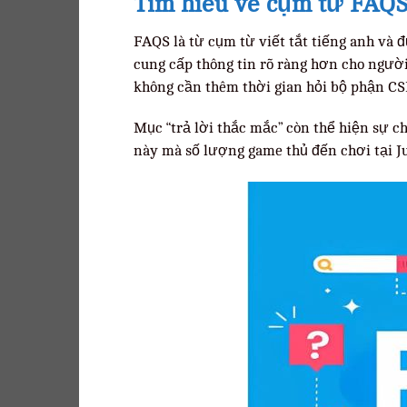
Tìm hiểu về cụm từ FAQS
FAQS là từ cụm từ viết tắt tiếng anh và 
cung cấp thông tin rõ ràng hơn cho ngườ
không cần thêm thời gian hỏi bộ phận C
Mục “trả lời thắc mắc” còn thể hiện sự c
này mà số lượng game thủ đến chơi tại J