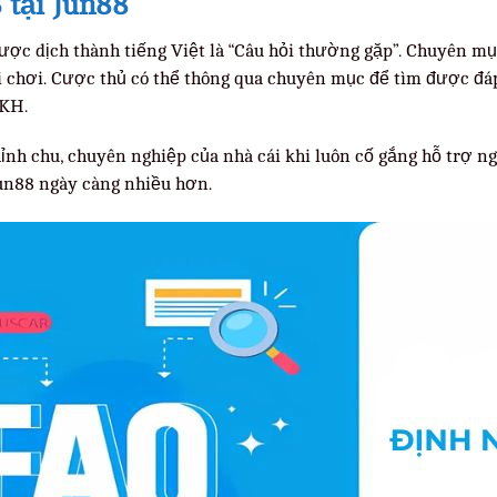
 tại Jun88
được dịch thành tiếng Việt là “Câu hỏi thường gặp”. Chuyên mụ
i chơi. Cược thủ có thể thông qua chuyên mục để tìm được đ
SKH.
hỉnh chu, chuyên nghiệp của nhà cái khi luôn cố gắng hỗ trợ n
un88 ngày càng nhiều hơn.