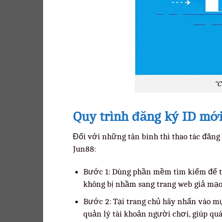
“C
Quy trình đăng ký ID mới
Đối với những tân binh thì thao tác đăng 
Jun88:
Bước 1: Dùng phần mềm tìm kiếm để t
không bị nhầm sang trang web giả mạo
Bước 2: Tại trang chủ hãy nhấn vào m
quản lý tài khoản người chơi, giúp qu