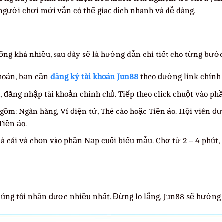
 người chơi mới vẫn có thể giao dịch nhanh và dễ dàng.
ng khá nhiều, sau đây sẽ là hướng dẫn chi tiết cho từng bước
khoản, bạn cần
đăng ký tài khoản Jun88
theo đường link chính 
i, đăng nhập tài khoản chính chủ. Tiếp theo click chuột vào p
gồm: Ngân hàng, Ví điện tử, Thẻ cào hoặc Tiền ảo. Hội viên 
Tiền ảo.
 cái và chọn vào phần Nạp cuối biểu mẫu. Chờ từ 2 – 4 phút, 
húng tôi nhận được nhiều nhất. Đừng lo lắng, Jun88 sẽ hướng