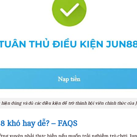
 hiện đúng và đủ các điều kiện để trở thành hội viên chính thức của 
n88 khó hay dễ? – FAQS
thường xuyên phải thực hiện nếu muốn trải nghiệm trò chơi. J