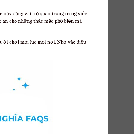
c này đóng vai trò quan trọng trong việc
áp án cho những thắc mắc phổ biến mà
gười chơi mọi lúc mọi nơi. Nhờ vào điều