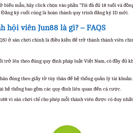
 biểu mẫu, hãy click chọn vào phần “Tôi đã đủ 18 tuổi và đồng
t Đăng ký cuối cùng là hoàn thành quy trình đăng ký ID mới.
h hội viên Jun88 là gì? – FAQS
S) ở sân chơi chính là điều kiện để trở thành thành viên ch
ổi trở lên theo đúng quy định pháp luật Việt Nam, có đầy đủ k
hân đúng theo giấy tờ tùy thân để hệ thống quản lý tài khoản.
ại hệ thống bao gồm các quy định liên quan đến cá cược.
n88 vì sân chơi chỉ cho phép mỗi thành viên được có duy nhất