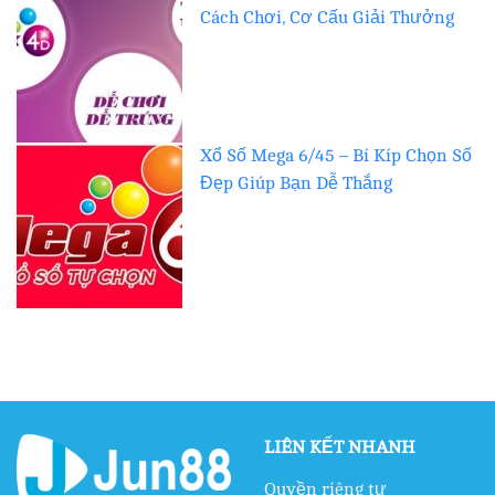
Cách Chơi, Cơ Cấu Giải Thưởng
Xổ Số Mega 6/45 – Bí Kíp Chọn Số
Đẹp Giúp Bạn Dễ Thắng
LIÊN KẾT NHANH
Quyền riêng tư