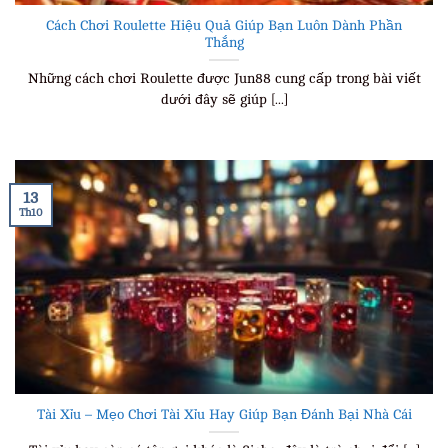
Cách Chơi Roulette Hiệu Quả Giúp Bạn Luôn Dành Phần
Thắng
Những cách chơi Roulette được Jun88 cung cấp trong bài viết
dưới đây sẽ giúp [...]
13
Th10
Tài Xỉu – Mẹo Chơi Tài Xỉu Hay Giúp Bạn Đánh Bại Nhà Cái