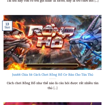
Tài xỉu hay còn có tên gọi khác là Sicbo, đây là trò chơi đổi [...]
13
Th10
Jun88 Chia Sẻ Cách Chơi Rồng Hổ Cơ Bản Cho Tân Thủ
Cách chơi Rồng Hổ như thế nào là câu hỏi được rất nhiều tân
thủ [...]