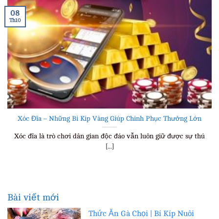
08
Th10
Xóc Đĩa – Những Bí Kíp Vàng Giúp Chinh Phục Thưởng Lớn
Xóc đĩa là trò chơi dân gian độc đáo vẫn luôn giữ được sự thú
[...]
Bài viết mới
Thức Ăn Gà Chọi | Bí Kíp Nuôi