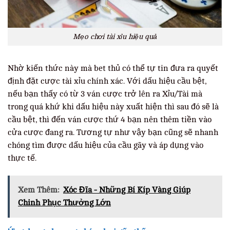
Mẹo chơi tài xỉu hiệu quả
Nhờ kiến thức này mà bet thủ có thể tự tin đưa ra quyết
định đặt cược tài xỉu chính xác. Với dấu hiệu cầu bệt,
nếu bạn thấy có từ 3 ván cược trở lên ra Xỉu/Tài mà
trong quá khứ khi dấu hiệu này xuất hiện thì sau đó sẽ là
cầu bệt, thì đến ván cược thứ 4 bạn nên thêm tiền vào
cửa cược đang ra. Tương tự như vậy bạn cũng sẽ nhanh
chóng tìm được dấu hiệu của cầu gãy và áp dụng vào
thực tế.
Xem Thêm:
Xóc Đĩa - Những Bí Kíp Vàng Giúp
Chinh Phục Thưởng Lớn