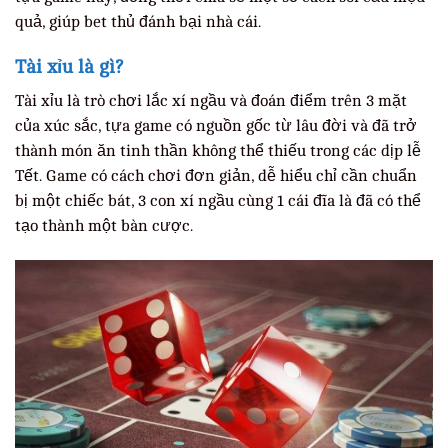
quả, giúp bet thủ đánh bại nhà cái.
Tài xỉu là gì?
Tài xỉu là trò chơi lắc xí ngầu và đoán điểm trên 3 mặt
của xúc sắc, tựa game có nguồn gốc từ lâu đời và đã trở
thành món ăn tinh thần không thể thiếu trong các dịp lễ
Tết. Game có cách chơi đơn giản, dễ hiểu chỉ cần chuẩn
bị một chiếc bát, 3 con xí ngầu cùng 1 cái đĩa là đã có thể
tạo thành một bàn cược.