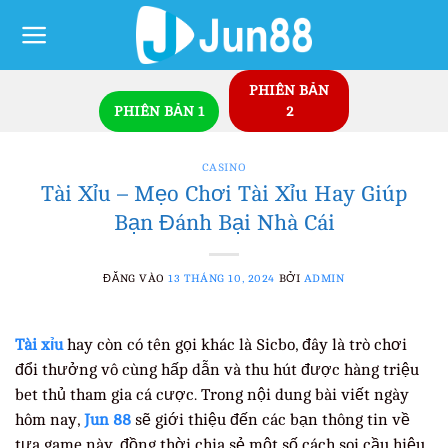
Bỏ
qua
nội
dung
PHIÊN BẢN
PHIÊN BẢN 1
2
CASINO
Tài Xỉu – Mẹo Chơi Tài Xỉu Hay Giúp
Bạn Đánh Bại Nhà Cái
ĐĂNG VÀO
13 THÁNG 10, 2024
BỞI
ADMIN
Tài xỉu
hay còn có tên gọi khác là Sicbo, đây là trò chơi
đổi thưởng vô cùng hấp dẫn và thu hút được hàng triệu
bet thủ tham gia cá cược. Trong nội dung bài viết ngày
hôm nay,
Jun 88
sẽ giới thiệu đến các bạn thông tin về
tựa game này, đồng thời chia sẻ một số cách soi cầu hiệu