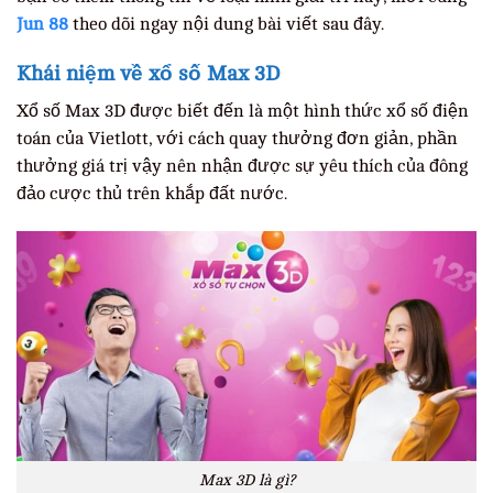
Jun 88
theo dõi ngay nội dung bài viết sau đây.
Khái niệm về xổ số Max 3D
Xổ số Max 3D được biết đến là một hình thức xổ số điện
toán của Vietlott, với cách quay thưởng đơn giản, phần
thưởng giá trị vậy nên nhận được sự yêu thích của đông
đảo cược thủ trên khắp đất nước.
Max 3D là gì?