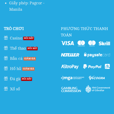
Giấy phép: Pagcor -
Manila
TRÒ CHƠI
PHƯƠNG THỨC THANH
TOÁN
Casino
Thể thao
Bắn cá
Hổ hũ
Đá gà
Xổ số