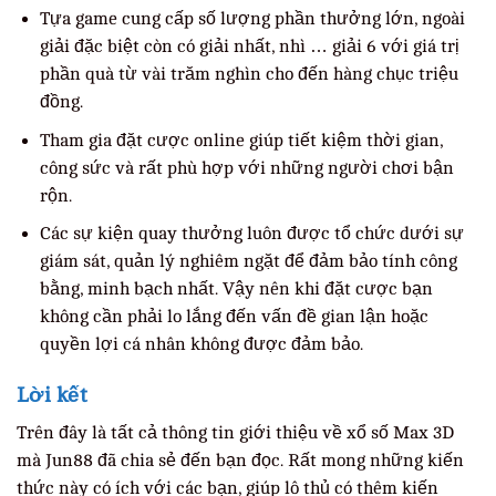
Tựa game cung cấp số lượng phần thưởng lớn, ngoài
giải đặc biệt còn có giải nhất, nhì … giải 6 với giá trị
phần quà từ vài trăm nghìn cho đến hàng chục triệu
đồng.
Tham gia đặt cược online giúp tiết kiệm thời gian,
công sức và rất phù hợp với những người chơi bận
rộn.
Các sự kiện quay thưởng luôn được tổ chức dưới sự
giám sát, quản lý nghiêm ngặt để đảm bảo tính công
bằng, minh bạch nhất. Vậy nên khi đặt cược bạn
không cần phải lo lắng đến vấn đề gian lận hoặc
quyền lợi cá nhân không được đảm bảo.
Lời kết
Trên đây là tất cả thông tin giới thiệu về xổ số Max 3D
mà Jun88 đã chia sẻ đến bạn đọc. Rất mong những kiến
thức này có ích với các bạn, giúp lô thủ có thêm kiến