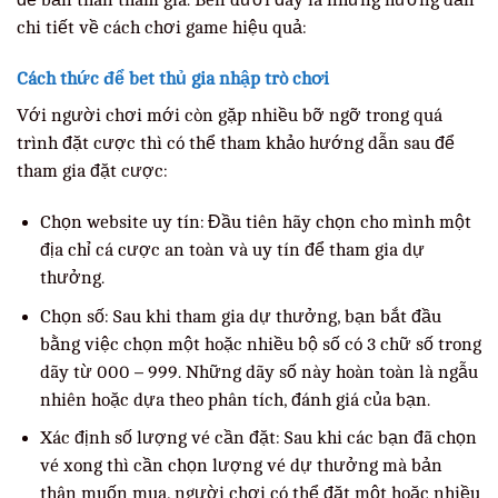
để bản thân tham gia. Bên dưới đây là những hướng dẫn
chi tiết về cách chơi game hiệu quả:
Cách thức để bet thủ gia nhập trò chơi
Với người chơi mới còn gặp nhiều bỡ ngỡ trong quá
trình đặt cược thì có thể tham khảo hướng dẫn sau để
tham gia đặt cược:
Chọn website uy tín: Đầu tiên hãy chọn cho mình một
địa chỉ cá cược an toàn và uy tín để tham gia dự
thưởng.
Chọn số: Sau khi tham gia dự thưởng, bạn bắt đầu
bằng việc chọn một hoặc nhiều bộ số có 3 chữ số trong
dãy từ 000 – 999. Những dãy số này hoàn toàn là ngẫu
nhiên hoặc dựa theo phân tích, đánh giá của bạn.
Xác định số lượng vé cần đặt: Sau khi các bạn đã chọn
vé xong thì cần chọn lượng vé dự thưởng mà bản
thân muốn mua, người chơi có thể đặt một hoặc nhiều