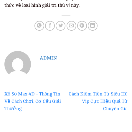
thức về loại hình giải trí thú vị này.
ADMIN
Xổ Số Max 4D – Thông Tin
Cách Kiếm Tiền Từ Siêu Hũ
Về Cách Chơi, Cơ Cấu Giải
Vip Cực Hiệu Quả Từ
Thưởng
Chuyên Gia