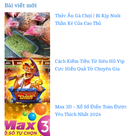
Bài viết mới
Thức Ăn Gà Chọi | Bí Kíp Nuôi
Thần Kê Của Cao Thủ
Cách Kiếm Tiền Từ Siêu Hũ Vip
Cực Hiệu Quả Từ Chuyên Gia
Max 3D – Xổ Số Điện Toán Được
Yêu Thích Nhất 2024