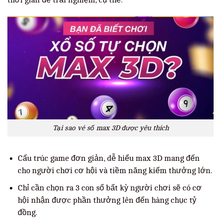
Tại sao vé số max 3D được yêu thích
Cấu trúc game đơn giản, dễ hiểu max 3D mang đến
cho người chơi cơ hội và tiềm năng kiếm thưởng lớn.
Chỉ cần chọn ra 3 con số bất kỳ người chơi sẽ có cơ
hội nhận được phần thưởng lên đến hàng chục tỷ
đồng.