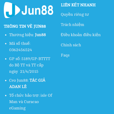
LIÊN KẾT NHANH
Quyền riêng tư
Trách nhiệm
THÔNG TIN VỀ JUN88
Thương hiệu:
Jun88
Điều khoản điều kiện
Mã số thuế:
Chính sách
0362456524
Faqs
GP số: 5189/GP-BTTTT
do Bộ TT và TT cấp
ngày 21/4/2015
Ceo Jun88:
TÁC GIẢ
ADAN LÊ
Tổ chức bảo trợ: isle Of
Man và Curacao
eGaming