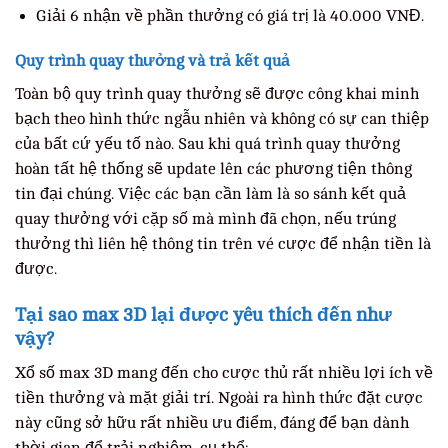
Giải 6 nhận về phần thưởng có giá trị là 40.000 VNĐ.
Quy trình quay thưởng và trả kết quả
Toàn bộ quy trình quay thưởng sẽ được công khai minh
bạch theo hình thức ngẫu nhiên và không có sự can thiệp
của bất cứ yếu tố nào. Sau khi quá trình quay thưởng
hoàn tất hệ thống sẽ update lên các phương tiện thông
tin đại chúng. Việc các bạn cần làm là so sánh kết quả
quay thưởng với cặp số mà mình đã chọn, nếu trúng
thưởng thì liên hệ thông tin trên vé cược để nhận tiền là
được.
Tại sao max 3D lại được yêu thích đến như
vậy?
Xổ số max 3D mang đến cho cược thủ rất nhiều lợi ích về
tiền thưởng và mặt giải trí. Ngoài ra hình thức đặt cược
này cũng sở hữu rất nhiều ưu điểm, đáng để bạn dành
thời gian để trải nghiệm, cụ thể: