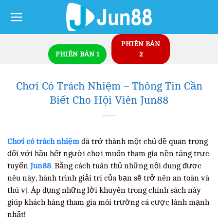
Bỏ
qua
nội
dung
PHIÊN BẢN
PHIÊN BẢN 1
2
Chơi Có Trách Nhiệm – Thông Tin Cần
Biết Cho Hội Viên Jun88
Chơi có trách nhiệm
đã trở thành một chủ đề quan trọng
đối với hầu hết người chơi muốn tham gia nền tảng trực
tuyến
Jun88
. Bằng cách tuân thủ những nội dung được
nêu này, hành trình giải trí của bạn sẽ trở nên an toàn và
thú vị. Áp dụng những lời khuyên trong chính sách này
giúp khách hàng tham gia môi trường cá cược lành mạnh
nhất!