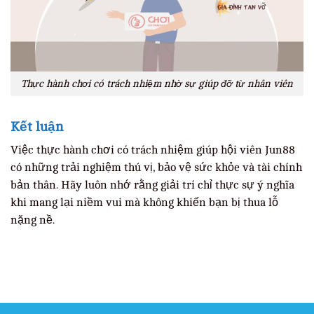
Thực hành chơi có trách nhiệm nhờ sự giúp đỡ từ nhân viên
Kết luận
Việc thực hành chơi có trách nhiệm giúp hội viên Jun88
có những trải nghiệm thú vị, bảo vệ sức khỏe và tài chính
bản thân. Hãy luôn nhớ rằng giải trí chỉ thực sự ý nghĩa
khi mang lại niềm vui mà không khiến bạn bị thua lỗ
nặng nề.