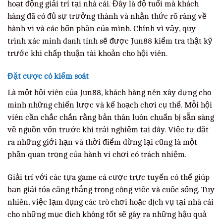
hoạt động giải trí tại nhà cái. Đây là độ tuổi mà khách
hàng đã có đủ sự trưởng thành và nhận thức rõ ràng về
hành vi và các bổn phận của mình. Chính vì vậy, quy
trình xác minh danh tính sẽ được Jun88 kiểm tra thật kỹ
trước khi chấp thuận tài khoản cho hội viên.
Đặt cược có kiểm soát
Là một hội viên của Jun88, khách hàng nên xây dựng cho
mình những chiến lược và kế hoạch chơi cụ thể. Mỗi hội
viên cần chắc chắn rằng bản thân luôn chuẩn bị sẵn sàng
về nguồn vốn trước khi trải nghiệm tại đây. Việc tự đặt
ra những giới hạn và thời điểm dừng lại cũng là một
phần quan trọng của hành vi chơi có trách nhiệm.
Giải trí với các tựa game cá cược trực tuyến có thể giúp
bạn giải tỏa căng thẳng trong công việc và cuộc sống. Tuy
nhiên, việc lạm dụng các trò chơi hoặc dịch vụ tại nhà cái
cho những mục đích không tốt sẽ gây ra những hậu quả