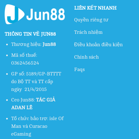
LIÊN KẾT NHANH
Quyền riêng tư
Trách nhiệm
THÔNG TIN VỀ JUN88
Thương hiệu:
Jun88
Điều khoản điều kiện
Mã số thuế:
Chính sách
0362456524
Faqs
GP số: 5189/GP-BTTTT
do Bộ TT và TT cấp
ngày 21/4/2015
Ceo Jun88:
TÁC GIẢ
ADAN LÊ
Tổ chức bảo trợ: isle Of
Man và Curacao
eGaming