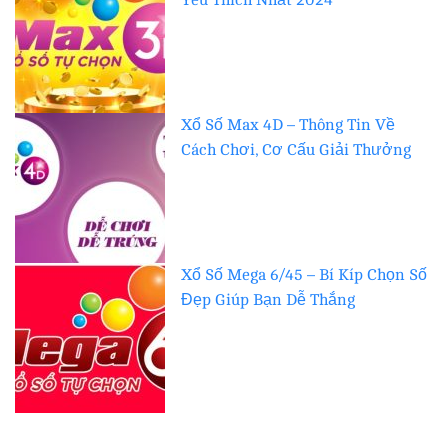
Yêu Thích Nhất 2024
Xổ Số Max 4D – Thông Tin Về
Cách Chơi, Cơ Cấu Giải Thưởng
Xổ Số Mega 6/45 – Bí Kíp Chọn Số
Đẹp Giúp Bạn Dễ Thắng