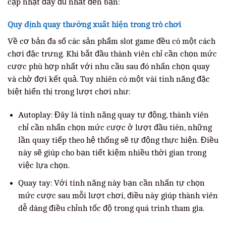
cập nhật đầy đủ nhất đến bạn:
Quy định quay thưởng xuất hiện trong trò chơi
Về cơ bản đa số các sản phẩm slot game đều có một cách
chơi đặc trưng. Khi bắt đầu thành viên chỉ cần chọn mức
cược phù hợp nhất với nhu cầu sau đó nhấn chọn quay
và chờ đợi kết quả. Tuy nhiên có một vài tính năng đặc
biệt hiển thị trong lượt chơi như:
Autoplay: Đây là tính năng quay tự động, thành viên
chỉ cần nhấn chọn mức cược ở lượt đầu tiên, những
lần quay tiếp theo hệ thống sẽ tự động thực hiện. Điều
này sẽ giúp cho bạn tiết kiệm nhiều thời gian trong
việc lựa chọn.
Quay tay: Với tính năng này bạn cần nhấn tự chọn
mức cược sau mỗi lượt chơi, điều này giúp thành viên
dễ dàng điều chỉnh tốc độ trong quá trình tham gia.