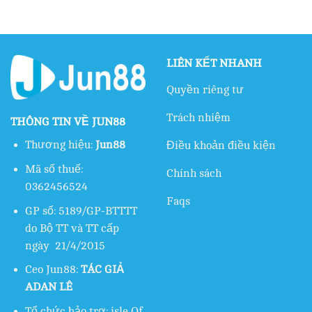
LIÊN KẾT NHANH
Quyền riêng tư
Trách nhiệm
THÔNG TIN VỀ JUN88
Thương hiệu:
Jun88
Điều khoản điều kiện
Mã số thuế:
Chính sách
0362456524
Faqs
GP số: 5189/GP-BTTTT
do Bộ TT và TT cấp
ngày 21/4/2015
Ceo Jun88:
TÁC GIẢ
ADAN LÊ
Tổ chức bảo trợ: isle Of