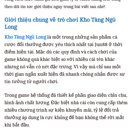
theo dõi tin tức giới thiệu ngay trong bài viết sau nhé!
Giới thiệu chung về trò chơi Kho Tàng Ngũ
Long
Kho Tàng Ngũ Long
là một trong những sản phẩm cá
cược đổi thưởng được yêu thích nhất tại Jun88 ở thời
điểm hiện tại. Mặc dù các quy định và cách chơi của
game không quá khác biệt so với nhiều cái tên khác
nhưng nó vẫn có nét đặc trưng. Vì vậy mà chỉ sau một
thời gian ngắn xuất hiện đã nhanh chóng nhận được sự
tin tưởng từ người chơi.
Trong game hệ thống đã thiết kế phần giao diện chỉn chu,
hình ảnh chất lượng. Đặc biệt nhà cái còn cung cấp thêm
nhiều chương trình sự kiện khuyến mãi, tỷ lệ đổi trả
thưởng áp dụng là cực khủng để bạn không thể rời mắt
khi bắt đầu.