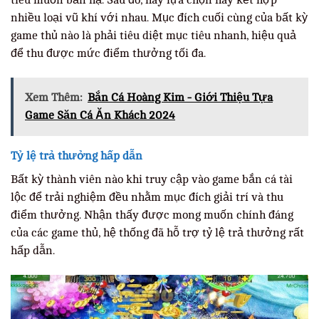
nhiều loại vũ khí với nhau. Mục đích cuối cùng của bất kỳ
game thủ nào là phải tiêu diệt mục tiêu nhanh, hiệu quả
để thu được mức điểm thưởng tối đa.
Xem Thêm:
Bắn Cá Hoàng Kim - Giới Thiệu Tựa
Game Săn Cá Ăn Khách 2024
Tỷ lệ trả thưởng hấp dẫn
Bất kỳ thành viên nào khi truy cập vào game bắn cá tài
lộc để trải nghiệm đều nhằm mục đích giải trí và thu
điểm thưởng. Nhận thấy được mong muốn chính đáng
của các game thủ, hệ thống đã hỗ trợ tỷ lệ trả thưởng rất
hấp dẫn.