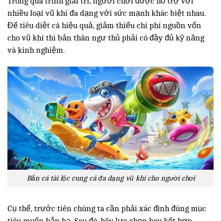
Trong quá trình giải trí, người chơi được hỗ trợ với
nhiều loại vũ khí đa dạng với sức mạnh khác biệt nhau.
Để tiêu diệt cá hiệu quả, giảm thiểu chi phí nguồn vốn
cho vũ khí thì bản thân ngư thủ phải có đầy đủ kỹ năng
và kinh nghiệm.
Bắn cá tài lộc cung cá đa dạng vũ khí cho người chơi
Cụ thể, trước tiên chúng ta cần phải xác định đúng mục
tiêu muốn bắn hạ. Sau đó, hãy lựa chọn hay kết hợp