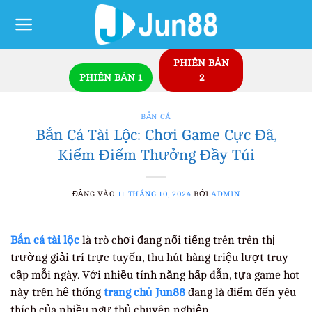
Bỏ
qua
nội
dung
PHIÊN BẢN
PHIÊN BẢN 1
2
BẮN CÁ
Bắn Cá Tài Lộc: Chơi Game Cực Đã,
Kiếm Điểm Thưởng Đầy Túi
ĐĂNG VÀO
11 THÁNG 10, 2024
BỞI
ADMIN
Bắn cá tài lộc
là trò chơi đang nổi tiếng trên trên thị
trường giải trí trực tuyến, thu hút hàng triệu lượt truy
cập mỗi ngày. Với nhiều tính năng hấp dẫn, tựa game hot
này trên hệ thống
trang chủ Jun88
đang là điểm đến yêu
thích của nhiều ngư thủ chuyên nghiệp.