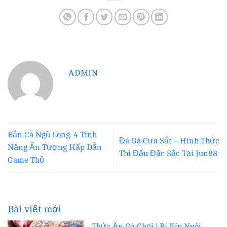
ADMIN
Bắn Cá Ngũ Long: 4 Tính
Đá Gà Cựa Sắt – Hình Thức
Năng Ấn Tượng Hấp Dẫn
Thi Đấu Đặc Sắc Tại Jun88
Game Thủ
Bài viết mới
Thức Ăn Gà Chọi | Bí Kíp Nuôi