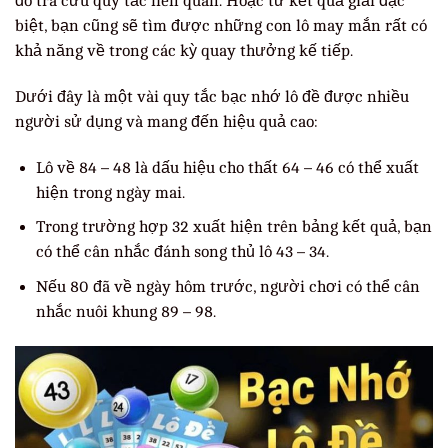
đó tra cứu quy tắc liên quan. Hoặc từ kết quả giải đặc
biệt, bạn cũng sẽ tìm được những con lô may mắn rất có
khả năng về trong các kỳ quay thưởng kế tiếp.
Dưới đây là một vài quy tắc bạc nhớ lô đề được nhiều
người sử dụng và mang đến hiệu quả cao:
Lô về 84 – 48 là dấu hiệu cho thất 64 – 46 có thể xuất
hiện trong ngày mai.
Trong trường hợp 32 xuất hiện trên bảng kết quả, bạn
có thể cân nhắc đánh song thủ lô 43 – 34.
Nếu 80 đã về ngày hôm trước, người chơi có thể cân
nhắc nuôi khung 89 – 98.