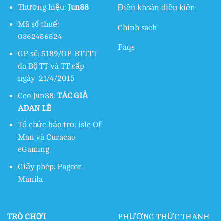
Thương hiệu:
Jun88
Điều khoản điều kiện
Mã số thuế:
Chính sách
0362456524
Faqs
GP số: 5189/GP-BTTTT
do Bộ TT và TT cấp
ngày 21/4/2015
Ceo Jun88:
TÁC GIẢ
ADAN LÊ
Tổ chức bảo trợ: isle Of
Man và Curacao
eGaming
Giấy phép: Pagcor -
Manila
TRÒ CHƠI
PHƯƠNG THỨC THANH