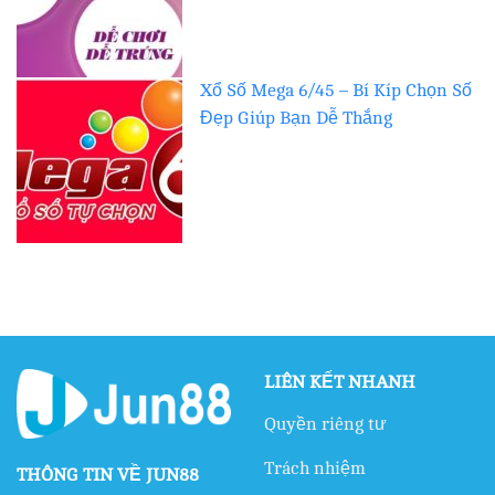
Xổ Số Mega 6/45 – Bí Kíp Chọn Số
Đẹp Giúp Bạn Dễ Thắng
LIÊN KẾT NHANH
Quyền riêng tư
Trách nhiệm
THÔNG TIN VỀ JUN88