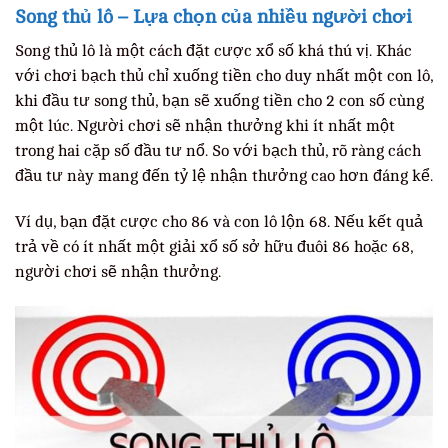
Song thủ lô – Lựa chọn của nhiều người chơi
Song thủ lô là một cách đặt cược xổ số khá thú vị. Khác
với chơi bạch thủ chỉ xuống tiền cho duy nhất một con lô,
khi đầu tư song thủ, bạn sẽ xuống tiền cho 2 con số cùng
một lúc. Người chơi sẽ nhận thưởng khi ít nhất một
trong hai cặp số đầu tư nổ. So với bạch thủ, rõ ràng cách
đầu tư này mang đến tỷ lệ nhận thưởng cao hơn đáng kể.
Ví dụ, bạn đặt cược cho 86 và con lô lộn 68. Nếu kết quả
trả về có ít nhất một giải xổ số sở hữu đuôi 86 hoặc 68,
người chơi sẽ nhận thưởng.