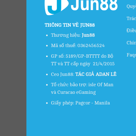
Quy
Trá
THÔNG TIN VỀ JUN88
Điề
Thương hiệu:
Jun88
Chí
Mã số thuế: 0362456524
Faq
GP số: 5189/GP-BTTTT do Bộ
TT và TT cấp ngày 21/4/2015
Ceo Jun88:
TÁC GIẢ ADAN LÊ
Tổ chức bảo trợ: isle Of Man
và Curacao eGaming
Giấy phép: Pagcor - Manila