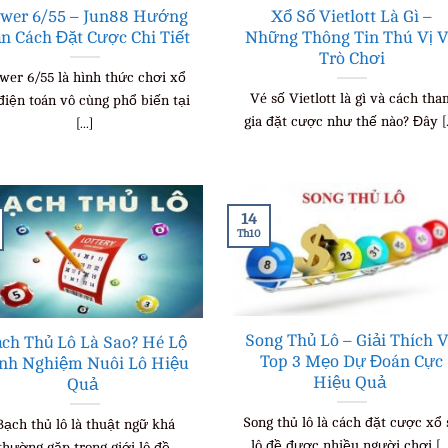
wer 6/55 – Jun88 Hướng
Xổ Số Vietlott Là Gì –
n Cách Đặt Cược Chi Tiết
Những Thông Tin Thú Vị 
Trò Chơi
wer 6/55 là hình thức chơi xổ
Vé số Vietlott là gì và cách tha
điện toán vô cùng phổ biến tại
gia đặt cược như thế nào? Đây [..
[...]
14
Th10
Song Thủ Lô – Giải Thích 
ch Thủ Lô Là Sao? Hé Lộ
Top 3 Mẹo Dự Đoán Cực
nh Nghiệm Nuôi Lô Hiệu
Hiệu Quả
Quả
Song thủ lô là cách đặt cược xổ 
Bạch thủ lô là thuật ngữ khá
lô đề được nhiều người chơi [...
thường gặp trong giới lô đề.