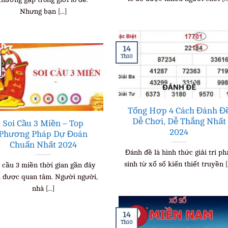
Nhưng bạn [...]
14
Th10
Tổng Hợp 4 Cách Đánh Đ
Dễ Chơi, Dễ Thắng Nhất
Soi Cầu 3 Miền – Top
2024
Phương Pháp Dự Đoán
Chuẩn Nhất 2024
Đánh đề là hình thức giải trí ph
sinh từ xổ số kiến thiết truyền [.
i cầu 3 miền thời gian gần đây
 được quan tâm. Người người,
nhà [...]
14
Th10