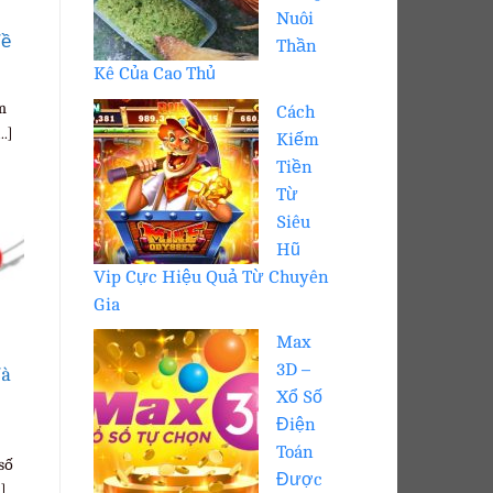
Nuôi
Về
Thần
Kê Của Cao Thủ
m
Cách
.]
Kiếm
Tiền
Từ
Siêu
Hũ
Vip Cực Hiệu Quả Từ Chuyên
Gia
Max
3D –
Và
Xổ Số
Điện
Toán
số
Được
]