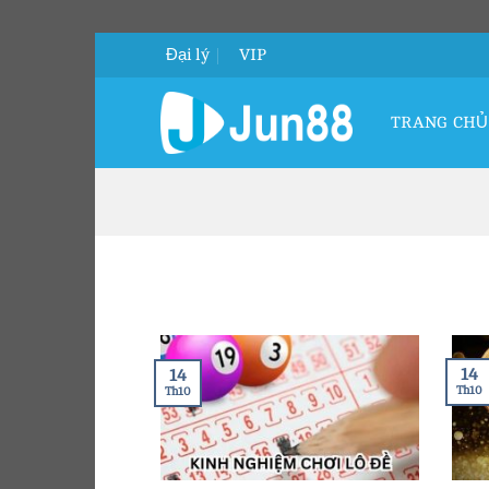
Bỏ
Đại lý
VIP
qua
nội
TRANG CHỦ
dung
14
14
Th10
Th10