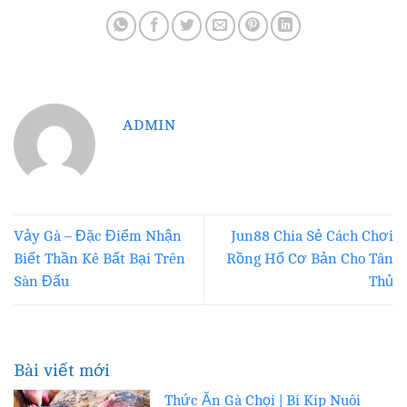
ADMIN
Vảy Gà – Đặc Điểm Nhận
Jun88 Chia Sẻ Cách Chơi
Biết Thần Kê Bất Bại Trên
Rồng Hổ Cơ Bản Cho Tân
Sàn Đấu
Thủ
Bài viết mới
Thức Ăn Gà Chọi | Bí Kíp Nuôi