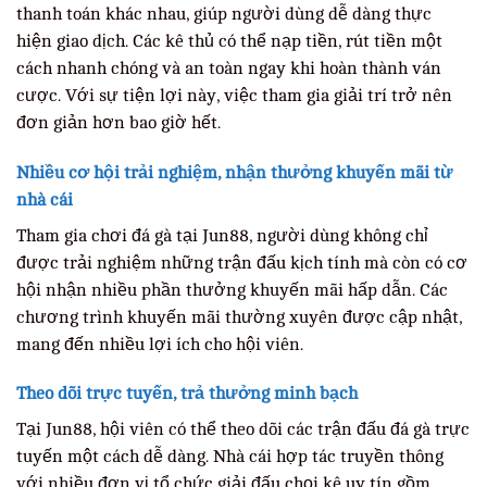
thanh toán khác nhau, giúp người dùng dễ dàng thực
hiện giao dịch. Các kê thủ có thể nạp tiền, rút tiền một
cách nhanh chóng và an toàn ngay khi hoàn thành ván
cược. Với sự tiện lợi này, việc tham gia giải trí trở nên
đơn giản hơn bao giờ hết.
Nhiều cơ hội trải nghiệm, nhận thưởng khuyến mãi từ
nhà cái
Tham gia chơi đá gà tại Jun88, người dùng không chỉ
được trải nghiệm những trận đấu kịch tính mà còn có cơ
hội nhận nhiều phần thưởng khuyến mãi hấp dẫn. Các
chương trình khuyến mãi thường xuyên được cập nhật,
mang đến nhiều lợi ích cho hội viên.
Theo dõi trực tuyến, trả thưởng minh bạch
Tại Jun88, hội viên có thể theo dõi các trận đấu đá gà trực
tuyến một cách dễ dàng. Nhà cái hợp tác truyền thông
với nhiều đơn vị tổ chức giải đấu chọi kê uy tín gồm