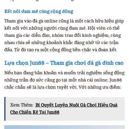
Kết nối đam mê cùng cộng đồng
Tham gia vào đá gà online cũng là một cách hữu hiệu giúp
kết nối với những người cùng đam mê. Hội viên có thể
tham gia các diễn đàn, nhóm trao đổi kinh nghiệm, cùng
nhau chia sẻ những khoảnh khắc đáng nhớ từ các trận
đấu. Từ đó tạo ra một cộng đồng bền chặt và đoàn kết.
Lựa chọn Jun88 – Tham gia chơi đá gà đỉnh cao
Nếu bạn đang băn khoăn và muốn trải nghiệm sống động
những trận đọ sức căng go tại một nhà cái online, Jun88
chắc chắn sẽ là lựa chọn tuyệt vời. Với những ưu điểm:
Xem Thêm:
Bí Quyết Luyện Nuôi Gà Chọi Hiệu Quả
Cho Chiến Kê Tại Jun88