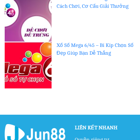
Cách Chơi, Cơ Cấu Giải Thưởng
Xổ Số Mega 6/45 – Bí Kíp Chọn Số
Đẹp Giúp Bạn Dễ Thắng
LIÊN KẾT NHANH
Quyền riêng tư