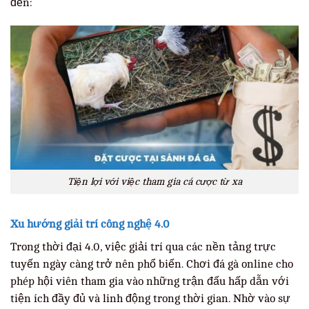
đến:
Tiện lợi với việc tham gia cá cược từ xa
Xu hướng giải trí công nghệ 4.0
Trong thời đại 4.0, việc giải trí qua các nền tảng trực
tuyến ngày càng trở nên phổ biến. Chơi đá gà online cho
phép hội viên tham gia vào những trận đấu hấp dẫn với
tiện ích đầy đủ và linh động trong thời gian. Nhờ vào sự