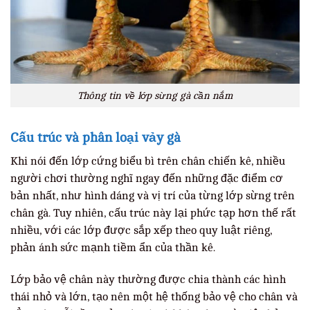
Thông tin về lớp sừng gà cần nắm
Cấu trúc và phân loại vảy gà
Khi nói đến lớp cứng biểu bì trên chân chiến kê, nhiều
người chơi thường nghĩ ngay đến những đặc điểm cơ
bản nhất, như hình dáng và vị trí của từng lớp sừng trên
chân gà. Tuy nhiên, cấu trúc này lại phức tạp hơn thế rất
nhiều, với các lớp được sắp xếp theo quy luật riêng,
phản ánh sức mạnh tiềm ẩn của thần kê.
Lớp bảo vệ chân này thường được chia thành các hình
thái nhỏ và lớn, tạo nên một hệ thống bảo vệ cho chân và