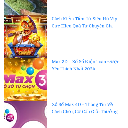
Cách Kiếm Tiền Từ Siêu Hũ Vip
Cực Hiệu Quả Từ Chuyên Gia
Max 3D – Xổ Số Điện Toán Được
Yêu Thích Nhất 2024
Xổ Số Max 4D – Thông Tin Về
Cách Chơi, Cơ Cấu Giải Thưởng