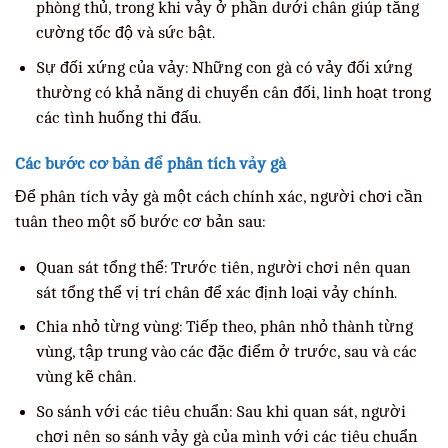
phòng thủ, trong khi vảy ở phần dưới chân giúp tăng
cường tốc độ và sức bật.
Sự đối xứng của vảy: Những con gà có vảy đối xứng
thường có khả năng di chuyển cân đối, linh hoạt trong
các tình huống thi đấu.
Các bước cơ bản để phân tích vảy gà
Để phân tích vảy gà một cách chính xác, người chơi cần
tuân theo một số bước cơ bản sau:
Quan sát tổng thể: Trước tiên, người chơi nên quan
sát tổng thể vị trí chân để xác định loại vảy chính.
Chia nhỏ từng vùng: Tiếp theo, phân nhỏ thành từng
vùng, tập trung vào các đặc điểm ở trước, sau và các
vùng kẽ chân.
So sánh với các tiêu chuẩn: Sau khi quan sát, người
chơi nên so sánh vảy gà của mình với các tiêu chuẩn