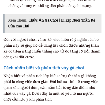
linh hoạt, chúng biết cách di chuyển, né đòn nhanh
chóng và tung ra những đòn phản công chí mạng.
Xem Thêm:
Thức Ăn Gà Chọi | Bí Kíp Nuôi Thần Kê
Của Cao Thủ
Đối với người chơi và sư kê, việc hiểu rõ ý nghĩa của bộ
phận này sẽ giúp họ dễ dàng lựa chọn được những thần
kê có tiềm năng chiến thắng cao, từ đó tăng cơ hội thành
công khi đặt cược.
Cách nhận biết và phân tích vảy gà chọi
Nhận biết và phân tích lớp biểu cứng ở chân gà không
phải là công việc đơn giản. Đòi hỏi sự tinh tế trong việc
quan sát, người dùng cần nắm bắt từng đặc điểm nhỏ
nhất của vảy gà. Dưới đây là một số yếu tố mà người
chơi cần lưu ý khi phân tích: