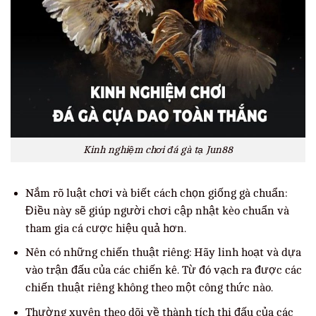
Kinh nghiệm chơi đá gà tạ Jun88
Nắm rõ luật chơi và biết cách chọn giống gà chuẩn:
Điều này sẽ giúp người chơi cập nhật kèo chuẩn và
tham gia cá cược hiệu quả hơn.
Nên có những chiến thuật riêng: Hãy linh hoạt và dựa
vào trận đấu của các chiến kê. Từ đó vạch ra được các
chiến thuật riêng không theo một công thức nào.
Thường xuyên theo dõi về thành tích thi đấu của các