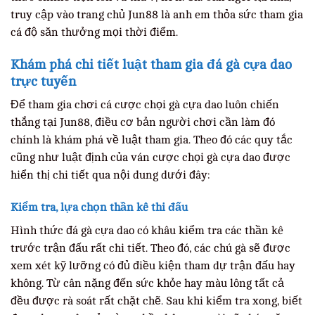
truy cập vào trang chủ Jun88 là anh em thỏa sức tham gia
cá độ săn thưởng mọi thời điểm.
Khám phá chi tiết luật tham gia đá gà cựa dao
trực tuyến
Để tham gia chơi cá cược chọi gà cựa dao luôn chiến
thắng tại Jun88, điều cơ bản người chơi cần làm đó
chính là khám phá về luật tham gia. Theo đó các quy tắc
cũng như luật định của ván cược chọi gà cựa dao được
hiển thị chi tiết qua nội dung dưới đây:
Kiểm tra, lựa chọn thần kê thi đấu
Hình thức đá gà cựa dao có khâu kiểm tra các thần kê
trước trận đấu rất chi tiết. Theo đó, các chú gà sẽ được
xem xét kỹ lưỡng có đủ điều kiện tham dự trận đấu hay
không. Từ cân nặng đến sức khỏe hay màu lông tất cả
đều được rà soát rất chặt chẽ. Sau khi kiểm tra xong, biết