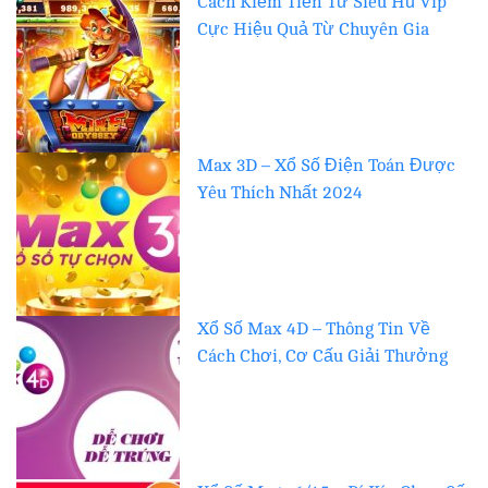
Cách Kiếm Tiền Từ Siêu Hũ Vip
Cực Hiệu Quả Từ Chuyên Gia
Max 3D – Xổ Số Điện Toán Được
Yêu Thích Nhất 2024
Xổ Số Max 4D – Thông Tin Về
Cách Chơi, Cơ Cấu Giải Thưởng