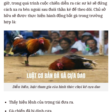
giờ, trong quá trình cuộc chiến diễn ra các sư kê sẽ đứng
cách xa ra bên ngoài sau đuôi thần kê để theo dõi. Chủ sở
hữu sẽ được thực hiện hành động bắt gà trong trường
hợp là:
Diễn biến, luật tham gia của hình thức chọi kê cựa dao
Thấy hiệu lệnh của trọng tài đưa ra.
Gà chiến đã bị dính cựa.