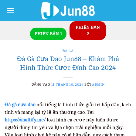
Bỏ
qua
nội
dung
PHIÊN BẢN
PHIÊN BẢN 1
2
ĐÁ GÀ
Đá Gà Cựa Dao Jun88 – Khám Phá
Hình Thức Cược Đỉnh Cao 2024
ĐĂNG VÀO
11 THÁNG 10, 2024
BỞI
ADMIN
Đá gà cựa dao
nổi tiếng là hình thức giải trí hấp dẫn, kịch
tính và mang lại tỷ lệ ăn thưởng cao. Tại
https://shallify.me/
loại hình cá cược này luôn được
người dùng tin yêu và lựa chọn trải nghiệm mỗi ngày.
Vậy loại hình chọi kê này có gì hấp dẫn, quy cách tham